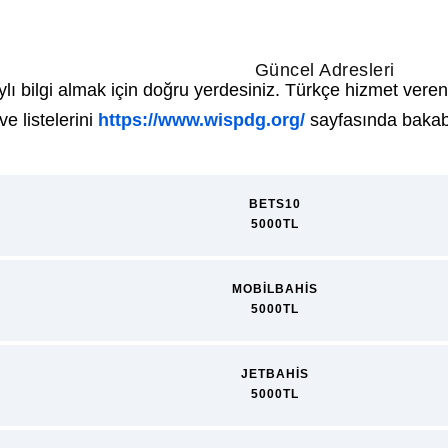
Güncel Adresleri
lı bilgi almak için doğru yerdesiniz. Türkçe hizmet veren 
ve listelerini
https://www.wispdg.org/
sayfasında bakabil
BETS10
5000TL
MOBİLBAHİS
5000TL
JETBAHİS
5000TL