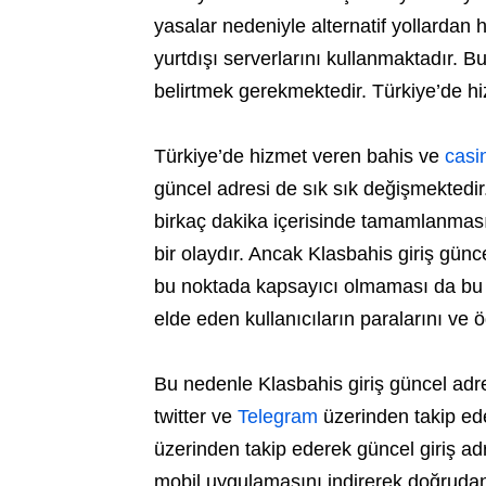
yasalar nedeniyle alternatif yollardan 
yurtdışı serverlarını kullanmaktadır. B
belirtmek gerekmektedir. Türkiye’de hi
Türkiye’de hizmet veren bahis ve
casi
güncel adresi de sık sık değişmektedir.
birkaç dakika içerisinde tamamlanması
bir olaydır. Ancak Klasbahis giriş günc
bu noktada kapsayıcı olmaması da bu dol
elde eden kullanıcıların paralarını ve 
Bu nedenle Klasbahis giriş güncel adr
twitter ve
Telegram
üzerinden takip eder
üzerinden takip ederek güncel giriş adre
mobil uygulamasını indirerek doğrudan 