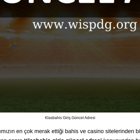
Klasbahis Giriş Güncel Adresi
mızın en çok merak ettiği bahis ve casino sitelerinden bi