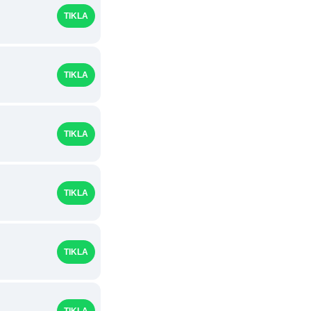
TIKLA
TIKLA
TIKLA
TIKLA
TIKLA
TIKLA