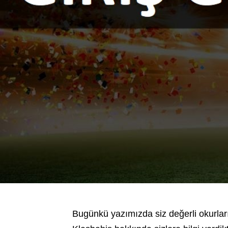
Bugünkü yazımızda siz değerli okurları