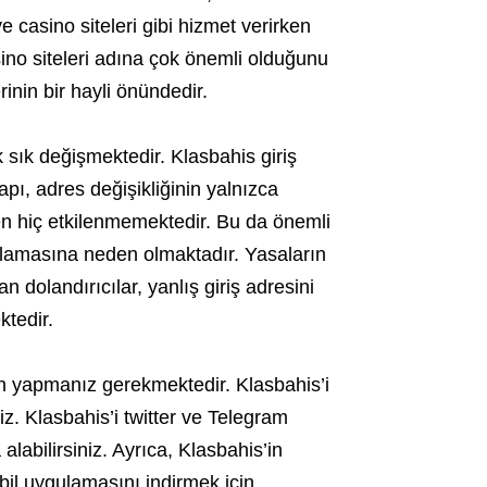
 casino siteleri gibi hizmet verirken
sino siteleri adına çok önemli olduğunu
inin bir hayli önündedir.
k sık değişmektedir. Klasbahis giriş
apı, adres değişikliğinin yalnızca
en hiç etkilenmemektedir. Bu da önemli
ovalamasına neden olmaktadır. Yasaların
 dolandırıcılar, yanlış giriş adresini
ktedir.
en yapmanız gerekmektedir. Klasbahis’i
iz. Klasbahis’i twitter ve Telegram
alabilirsiniz. Ayrıca, Klasbahis’in
bil uygulamasını indirmek için