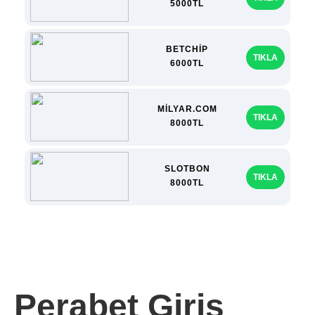
5000TL
BETCHİP
TIKLA
6000TL
MİLYAR.COM
TIKLA
8000TL
SLOTBON
TIKLA
8000TL
Perabet Giriş